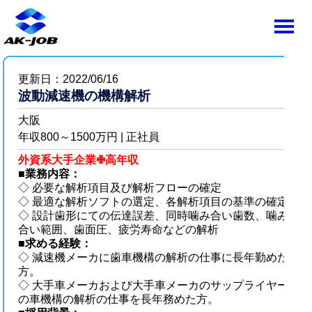
更新日：2022/06/16
波動減速機の機構解析
大阪
年収800～1500万円 | 正社員
外資系大手企業✙高年収
■
業務内容：
◇ 必要な解析項目及び解析フローの確定
◇ 最適な解析ソフトの選定、各解析項目の基準の確定
◇ 設計歯形にての伝達誤差、同時噛み合い歯数、噛み
合い範囲、歯面圧、疲労寿命などの解析
■
求める経験：
◇ 減速機メーカに歯車機構の解析の仕事に長年勤めた
方。
◇ 大手車メーカおよび大手車メーカのサップライヤー
の車機構の解析の仕事を長年務めた方。